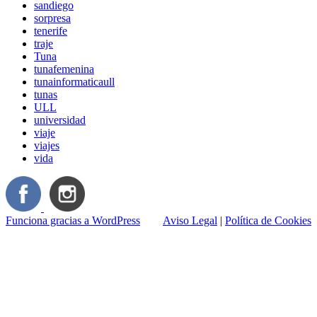
sandiego
sorpresa
tenerife
traje
Tuna
tunafemenina
tunainformaticaull
tunas
ULL
universidad
viaje
viajes
vida
Funciona gracias a WordPress
Aviso Legal
|
Política de Cookies