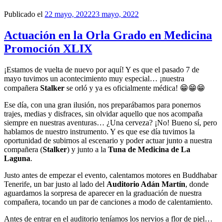
Publicado el
22 mayo, 2022
23 mayo, 2022
Actuación en la Orla Grado en Medicina
Promoción XLIX
¡Estamos de vuelta de nuevo por aquí! Y es que el pasado 7 de
mayo tuvimos un acontecimiento muy especial… ¡nuestra
compañera
Stalker
se orló y ya es oficialmente médica! 😁😁😁
Ese día, con una gran ilusión, nos preparábamos para ponernos
trajes, medias y disfraces, sin olvidar aquello que nos acompaña
siempre en nuestras aventuras… ¿Una cerveza? ¡No! Bueno sí, pero
hablamos de nuestro instrumento. Y es que ese día tuvimos la
oportunidad de subirnos al escenario y poder actuar junto a nuestra
compañera (
Stalker
) y junto a la
Tuna de Medicina de La
Laguna
.
Justo antes de empezar el evento, calentamos motores en Buddhabar
Tenerife, un bar justo al lado del
Auditorio Adán Martín
, donde
aguardamos la sorpresa de aparecer en la graduación de nuestra
compañera, tocando un par de canciones a modo de calentamiento.
Antes de entrar en el auditorio teníamos los nervios a flor de piel…