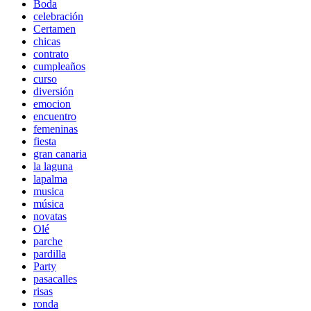
Boda
celebración
Certamen
chicas
contrato
cumpleaños
curso
diversión
emocion
encuentro
femeninas
fiesta
gran canaria
la laguna
lapalma
musica
música
novatas
Olé
parche
pardilla
Party
pasacalles
risas
ronda