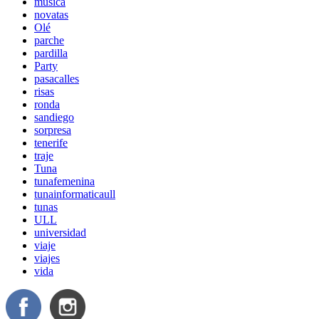
música
novatas
Olé
parche
pardilla
Party
pasacalles
risas
ronda
sandiego
sorpresa
tenerife
traje
Tuna
tunafemenina
tunainformaticaull
tunas
ULL
universidad
viaje
viajes
vida