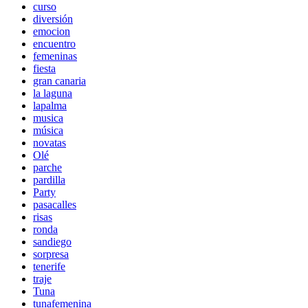
curso
diversión
emocion
encuentro
femeninas
fiesta
gran canaria
la laguna
lapalma
musica
música
novatas
Olé
parche
pardilla
Party
pasacalles
risas
ronda
sandiego
sorpresa
tenerife
traje
Tuna
tunafemenina