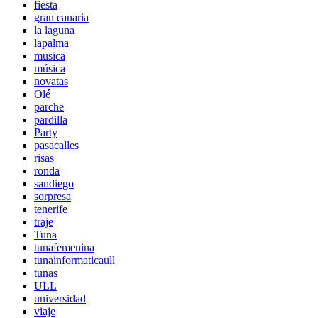
fiesta
gran canaria
la laguna
lapalma
musica
música
novatas
Olé
parche
pardilla
Party
pasacalles
risas
ronda
sandiego
sorpresa
tenerife
traje
Tuna
tunafemenina
tunainformaticaull
tunas
ULL
universidad
viaje